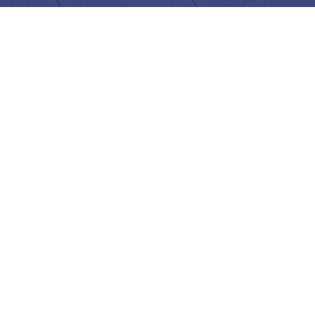
HIZLI ERIŞIM
ANA SAYFA
BIZ KIMIZ?
ÜRÜNLER
REFERANSLAR
FOTO GALERI
ETIKETLER
İLETIŞIM