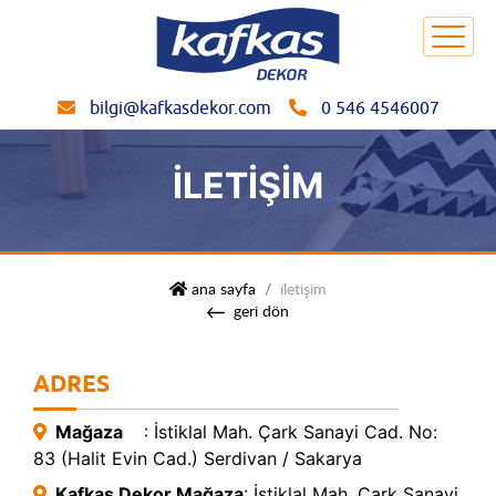
bilgi@kafkasdekor.com
0 546 4546007
İLETIŞIM
kafkas dekor
ana sayfa
i̇letişim
geri dön
ADRES
Mağaza
: İstiklal Mah. Çark Sanayi Cad. No:
83 (Halit Evin Cad.) Serdivan / Sakarya
Kafkas Dekor Mağaza
: İstiklal Mah. Çark Sanayi