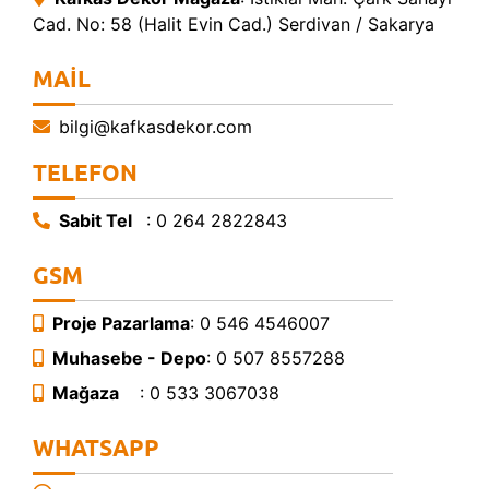
Cad. No: 58 (Halit Evin Cad.) Serdivan / Sakarya
MAIL
bilgi@kafkasdekor.com
TELEFON
Sabit Tel
: 0 264 2822843
GSM
Proje Pazarlama
: 0 546 4546007
Muhasebe - Depo
: 0 507 8557288
Mağaza
: 0 533 3067038
WHATSAPP