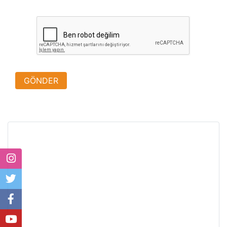
reCaptchaKey
GÖNDER