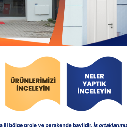
 ili bölge proje ve perakende bayiidir.
İş ortaklarımı