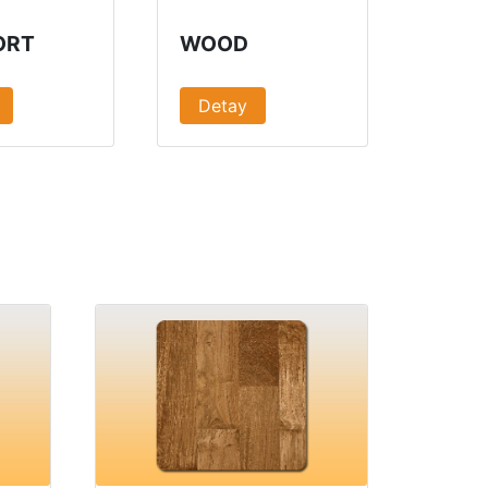
ORT
WOOD
Detay