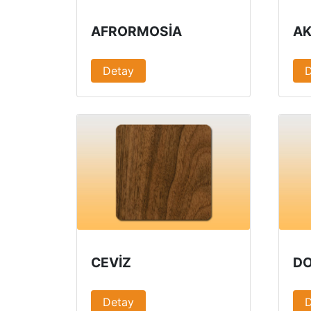
AFRORMOSIA
A
Detay
CEVIZ
DO
Detay