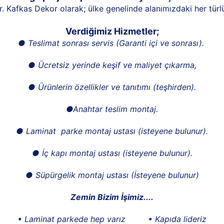
rdir. Kafkas Dekor olarak; ülke genelinde alanımızdaki her türl
Verdiğimiz Hizmetler;
●
Teslimat sonrası servis (Garanti içi ve sonrası).
●
Ücretsiz yerinde keşif ve maliyet çıkarma
,
●
Ürünlerin özellikler ve tanıtımı (teşhirden).
●
Anahtar teslim montaj.
●
Laminat parke montaj ustası (isteyene bulunur).
●
İç kapı montaj ustası (isteyene bulunur).
●
Süpürgelik montaj ustası (İsteyene bulunur)
Zemin Bizim İşimiz....
• Laminat parkede hep varız • Kapıda lideriz