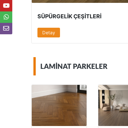
SÜPÜRGELIK ÇEŞITLERI
Detay
LAMINAT PARKELER