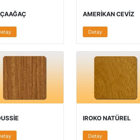
KÇAAĞAÇ
AMERIKAN CEVIZ
Detay
Detay
USSIE
IROKO NATÜREL
Detay
Detay